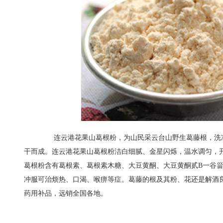
连云港花果山葛根粉，为山民采云台山野生葛藤根，洗净
干而成。连云港花果山葛根粉洁白细腻、金星闪烁，温水调匀，
葛根粉含有葛根素、葛根素木糖、大豆黄酮、大豆黄酮贰B一谷
冲服可治烦热、口渴、喉痹等症。葛藤的根及其粉、花还是解酒
药用补品，远销全国各地。