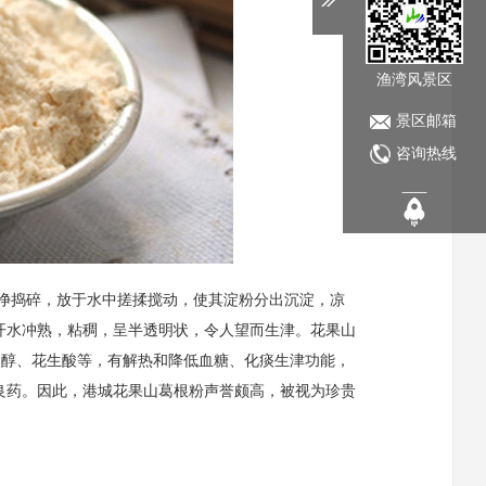
渔湾风景区
景区邮箱
咨询热线
捣碎，放于水中搓揉搅动，使其淀粉分出沉淀，凉
开水冲熟，粘稠，呈半透明状，令人望而生津。花果山
甾醇、花生酸等，有解热和降低血糖、化痰生津功能，
良药。因此，港城花果山葛根粉声誉颇高，被视为珍贵