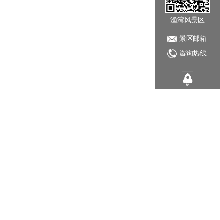
渔湾风景区
景区邮箱
咨询热线