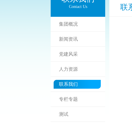
联
Contact Us
集团概况
新闻资讯
党建风采
人力资源
联系我们
专栏专题
测试