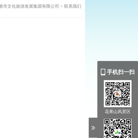
港市文化旅游发展集团有限公司
>
联系我们
手机扫一扫
花果山风景区