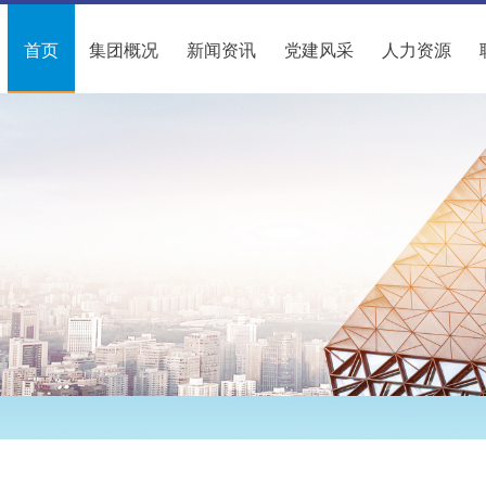
首页
集团概况
新闻资讯
党建风采
人力资源