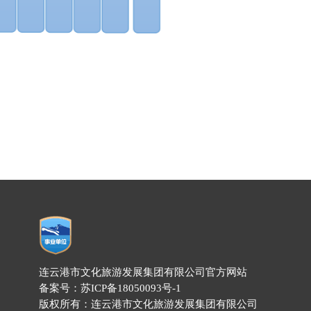
连云港市文化旅游发展集团有限公司官方网站
备案号：
苏ICP备18050093号-1
版权所有：连云港市文化旅游发展集团有限公司