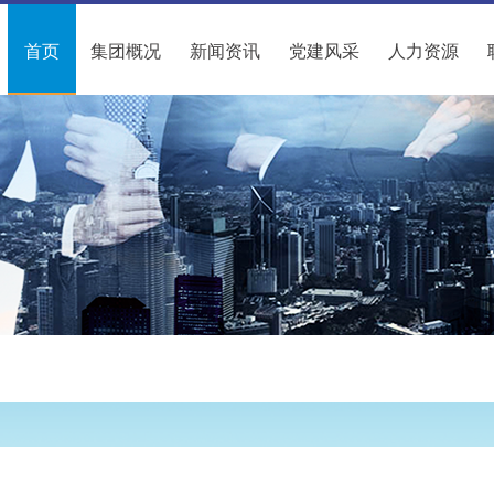
首页
集团概况
新闻资讯
党建风采
人力资源