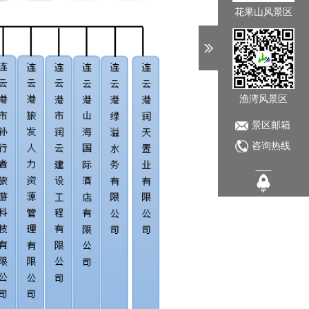
花果山风景区
渔湾风景区
景区邮箱
咨询热线