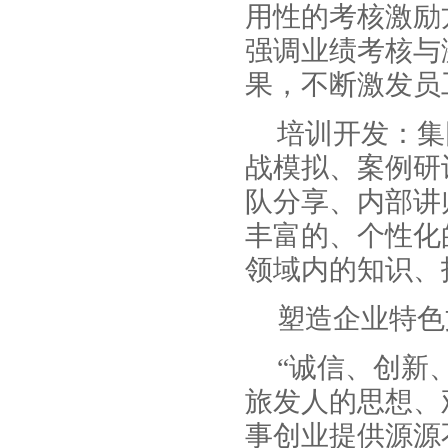
用性的考核激励
强调业绩考核与
果，不断激发员
培训开发：集
战模拟、案例研
队分享、内部讲
丰富的、个性化
领域内的知识、
塑造企业特色
“诚信、创新
旅发人的思想、
事创业提供源源