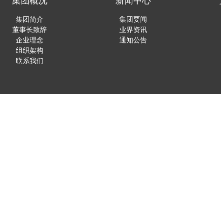
集团概况
新闻中心
集团简介
集团要闻
董事长致辞
业界资讯
企业理念
通知公告
组织架构
联系我们