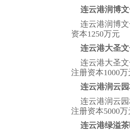
连云港润博文
连云港润博文
资本1250万元
连云港大圣文
连云港大圣文
注册资本1000万
连云港润云园
连云港润云园
注册资本5000万
连云港绿溢茶