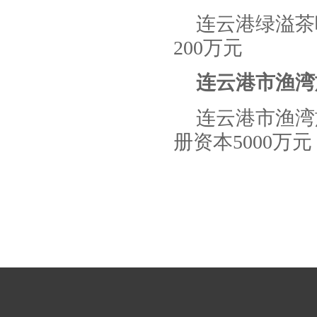
连云港绿溢茶
200万元
连云港市渔湾
连云港市渔湾
册资本5000万元