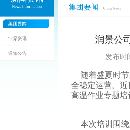
集团要闻
News Information
Group News
集团要闻
润景公
业界资讯
通知公告
发布时间:2
随着盛夏时节
全稳定运营。近
高温作业专题培
本次培训围绕